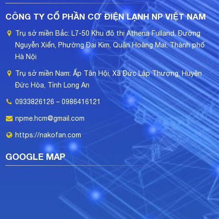
thác tối đa giá trị của thiết bị.
CÔNG TY CỔ PHẦN CƠ ĐIỆN LẠNH NP VIỆT NAM
Trụ sở miền Bắc: L7-50 Khu đô thị Athena Fulland, Đường
Nguyễn Xiển, Phường Đại Kim, Quận Hoàng Mai, Thành phố
Hà Nội
Trụ sở miền Nam: Ấp Tân Hội, Xã Đức Lập Thượng, Huyện
Đức Hòa, Tỉnh Long An
0933826126 – 0986416121
npme.hcm@gmail.com
https://nakofan.com
GOOGLE MAP