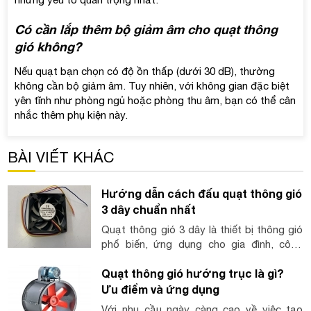
Có cần lắp thêm bộ giảm âm cho quạt thông
gió không?
Nếu quạt bạn chọn có độ ồn thấp (dưới 30 dB), thường
không cần bộ giảm âm. Tuy nhiên, với không gian đặc biệt
yên tĩnh như phòng ngủ hoặc phòng thu âm, bạn có thể cân
nhắc thêm phụ kiện này.
BÀI VIẾT KHÁC
Hướng dẫn cách đấu quạt thông gió
3 dây chuẩn nhất
Quạt thông gió 3 dây là thiết bị thông gió
phổ biến, ứng dụng cho gia đình, công
nghiệp. Để quạt hoạt động hiệu quả, việc
Quạt thông gió hướng trục là gì?
đấu nối dây điện đúng cách là bước cực
kỳ quan trọng. Bài viết dưới đây sẽ hướng
Ưu điểm và ứng dụng
dẫn bạn từng bước chi tiết, kèm theo lưu
Với nhu cầu ngày càng cao về việc tạo