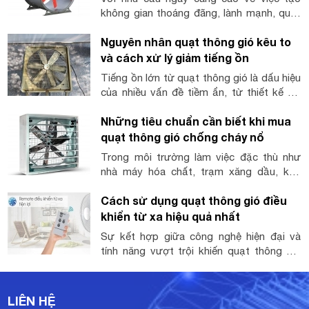
ý cần thiết để tránh sai sót.
không gian thoáng đãng, lành mạnh, quạt
thông gió hướng trục trở thành lựa chọn
Nguyên nhân quạt thông gió kêu to
hàng đầu trong cả công nghiệp lẫn dân
dụng. Cùng khám phá chi tiết về loại quạt
và cách xử lý giảm tiếng ồn
này để hiểu rõ hơn về tính năng, ưu điểm
Tiếng ồn lớn từ quạt thông gió là dấu hiệu
và những ứng dụng đa dạng trong cuộc
của nhiều vấn đề tiềm ẩn, từ thiết kế sai
sống.
sót đến hư hỏng linh kiện. Việc khắc phục
Những tiêu chuẩn cần biết khi mua
kịp thời giúp cải thiện trải nghiệm sử dụng,
đảm bảo độ bền của thiết bị. Hãy cùng tìm
quạt thông gió chống cháy nổ
hiểu nguyên nhân quạt kêu to và cách xử
Trong môi trường làm việc đặc thù như
lý chuyên sâu.
nhà máy hóa chất, trạm xăng dầu, kho
chứa vật liệu dễ cháy, việc sử dụng quạt
Cách sử dụng quạt thông gió điều
thông gió chống cháy nổ không chỉ là một
lựa chọn mà còn là yêu cầu bắt buộc. Tuy
khiển từ xa hiệu quả nhất
nhiên, không phải ai cũng hiểu tiêu chuẩn
Sự kết hợp giữa công nghệ hiện đại và
cần thiết khi mua loại thiết bị này.
tính năng vượt trội khiến quạt thông gió
điều khiển từ xa trở thành lựa chọn tối ưu.
Không chỉ mang lại không khí trong lành,
sản phẩm còn đáp ứng nhu cầu tiết kiệm
LIÊN HỆ
điện năng. Hãy cùng tìm hiểu cách khai