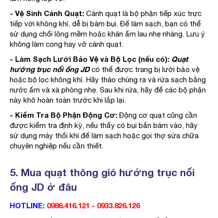
- Vệ Sinh Cánh Quạt:
Cánh quạt là bộ phận tiếp xúc trực
tiếp với không khí, dễ bị bám bụi. Để làm sạch, bạn có thể
sử dụng chổi lông mềm hoặc khăn ẩm lau nhẹ nhàng. Lưu ý
không làm cong hay vỡ cánh quạt.
- Làm Sạch Lưới Bảo Vệ và Bộ Lọc (nếu có):
Quạt
hướng trục nối ống JD
có thể được trang bị lưới bảo vệ
hoặc bộ lọc không khí. Hãy tháo chúng ra và rửa sạch bằng
nước ấm và xà phòng nhẹ. Sau khi rửa, hãy để các bộ phận
này khô hoàn toàn trước khi lắp lại.
- Kiểm Tra Bộ Phận Động Cơ:
Động cơ quạt cũng cần
được kiểm tra định kỳ, nếu thấy có bụi bẩn bám vào, hãy
sử dụng máy thổi khí để làm sạch hoặc gọi thợ sửa chữa
chuyên nghiệp nếu cần thiết.
5. Mua quạt thông gió hướng trục nối
ống JD ở đâu
HOTLINE:
0986.416.121 - 0933.826.126