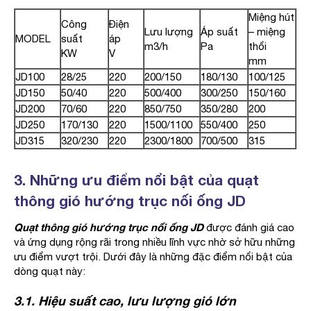
Miệng hút
Công
Điện
Lưu lượng
Áp suất
– miệng
MODEL
suất
áp
m3/h
Pa
thổi
KW
V
mm
JD100
28/25
220
200/150
180/130
100/125
JD150
50/40
220
500/400
300/250
150/160
JD200
70/60
220
850/750
350/280
200
JD250
170/130
220
1500/1100
550/400
250
JD315
320/230
220
2300/1800
700/500
315
3. Những ưu điểm nổi bật của quạt
thông gió hướng trục nối ống JD
Quạt thông gió hướng trục nối ống JD
được đánh giá cao
và ứng dụng rộng rãi trong nhiều lĩnh vực nhờ sở hữu những
ưu điểm vượt trội. Dưới đây là những đặc điểm nổi bật của
dòng quạt này:
3.1. Hiệu suất cao, lưu lượng gió lớn