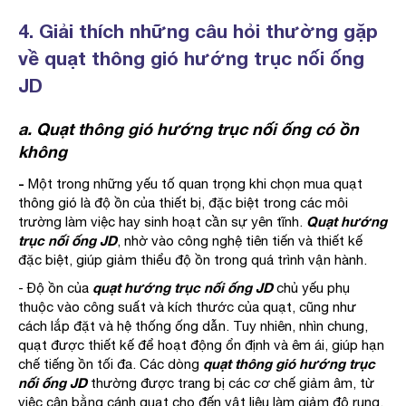
4. Giải thích những câu hỏi thường gặp
về quạt thông gió hướng trục nối ống
JD
a. Quạt thông gió hướng trục nối ống có ồn
không
-
Một trong những yếu tố quan trọng khi chọn mua quạt
thông gió là độ ồn của thiết bị, đặc biệt trong các môi
Quạt hướng
trường làm việc hay sinh hoạt cần sự yên tĩnh.
trục nối ống JD
, nhờ vào công nghệ tiên tiến và thiết kế
đặc biệt, giúp giảm thiểu độ ồn trong quá trình vận hành.
quạt hướng trục nối ống JD
- Độ ồn của
chủ yếu phụ
thuộc vào công suất và kích thước của quạt, cũng như
cách lắp đặt và hệ thống ống dẫn. Tuy nhiên, nhìn chung,
quạt được thiết kế để hoạt động ổn định và êm ái, giúp hạn
quạt thông gió hướng trục
chế tiếng ồn tối đa. Các dòng
nối ống JD
thường được trang bị các cơ chế giảm âm, từ
việc cân bằng cánh quạt cho đến vật liệu làm giảm độ rung,