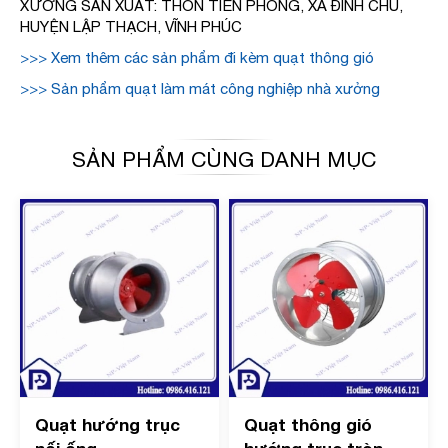
XƯỞNG SẢN XUẤT: THÔN TIỀN PHONG, XÃ ĐÌNH CHU,
HUYỆN LẬP THẠCH, VĨNH PHÚC
>>> Xem thêm các sản phẩm đi kèm quạt thông gió
>>> Sản phẩm quạt làm mát công nghiệp nhà xưởng
SẢN PHẨM CÙNG DANH MỤC
Quạt hướng trục
Quạt thông gió