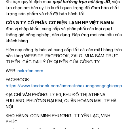
quạt hướng trục nối ống JD
Khi bạn quyết định mua
, việc
lựa chọn nơi bán uy tín là rất quan trọng để đảm bảo chất
lượng sản phẩm và chế độ bảo hành tốt.
CÔNG TY CỔ PHẦN CƠ ĐIỆN LẠNH NP VIỆT NAM
là
đơn vị nhập khẩu, cung cấp và phân phối các loại quạt
thông gió công nghiệp, dân dụng. Đáp ứng mọi nhu cầu của
khách hàng.
Hiện nay công ty bán và cung cấp tất cả các mặt hàng trên
nền tảng WEBSITE, FACEBOOK, ZALO, MUA SẮM TRỰC
TUYẾN, CÁC ĐẠI LÝ ỦY QUYỀN CỦA CÔNG TY...
WEB:
nakofan.com
FACEBOOK:
https://www.facebook.com/lammatnhaxuongcongnghiepnp
ĐỊA CHỈ VĂN PHÒNG: L7-50, KHU ĐÔ THỊ ATHENA
FULLAND, PHƯỜNG ĐẠI KIM, QUẬN HOÀNG MAI, TP HÀ
NỘI
KHO HÀNG: CCN MINH PHƯƠNG, TT YÊN LẠC, VINH
PHÚC