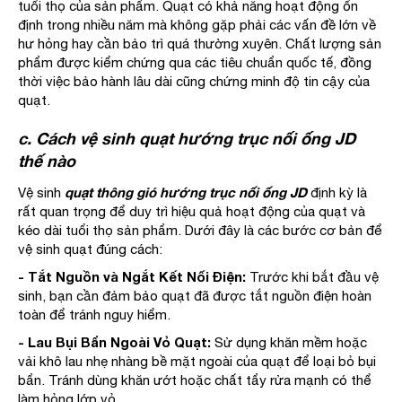
tuổi thọ của sản phẩm. Quạt có khả năng hoạt động ổn
định trong nhiều năm mà không gặp phải các vấn đề lớn về
hư hỏng hay cần bảo trì quá thường xuyên. Chất lượng sản
phẩm được kiểm chứng qua các tiêu chuẩn quốc tế, đồng
thời việc bảo hành lâu dài cũng chứng minh độ tin cậy của
quạt.
c. Cách vệ sinh quạt hướng trục nối ống JD
thế nào
quạt thông gió hướng trục nối ống JD
Vệ sinh
định kỳ là
rất quan trọng để duy trì hiệu quả hoạt động của quạt và
kéo dài tuổi thọ sản phẩm. Dưới đây là các bước cơ bản để
vệ sinh quạt đúng cách:
- Tắt Nguồn và Ngắt Kết Nối Điện:
Trước khi bắt đầu vệ
sinh, bạn cần đảm bảo quạt đã được tắt nguồn điện hoàn
toàn để tránh nguy hiểm.
- Lau Bụi Bẩn Ngoài Vỏ Quạt:
Sử dụng khăn mềm hoặc
vải khô lau nhẹ nhàng bề mặt ngoài của quạt để loại bỏ bụi
bẩn. Tránh dùng khăn ướt hoặc chất tẩy rửa mạnh có thể
làm hỏng lớp vỏ.