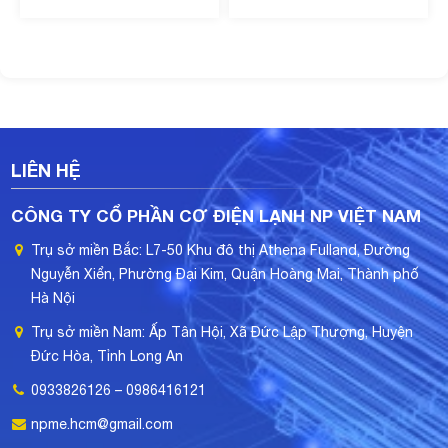
LIÊN HỆ
CÔNG TY CỔ PHẦN CƠ ĐIỆN LẠNH NP VIỆT NAM
Trụ sở miền Bắc: L7-50 Khu đô thị Athena Fulland, Đường
Nguyễn Xiển, Phường Đại Kim, Quận Hoàng Mai, Thành phố
Hà Nội
Trụ sở miền Nam: Ấp Tân Hội, Xã Đức Lập Thượng, Huyện
Đức Hòa, Tỉnh Long An
0933826126 – 0986416121
npme.hcm@gmail.com