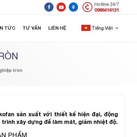
Hotline 24/7
0986416121
IN TỨC
TƯ VẤN
LIÊN HỆ
Tiếng Việt
TRÒN
ghiệp tròn
ofan sản xuất với thiết kế hiện đại, động
trình xây dựng để làm mát, giảm nhiệt độ.
SẢN PHẨM