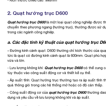
- Kích thước chiều cao: 990mm
2. Quạt hướng trục D600
Quạt hướng trục D600
là một loại quạt công nghiệp được thi
chuyển theo phương ngang (hướng trục), thường được sử dụn
trong các ngành công nghiệp.
a. Các đặc tính kỹ thuật của quạt hướng trục D6
-
Đường kính cánh quạt: D600 thường chỉ kích thước của quạ
tức là quạt có đường kính cánh quạt là 600mm. Quạt phù hợp
vừa và lớn.
Quạt hướng trục D600
- Lưu lượng không khí:
có thể cung c
tùy thuộc vào công suất động cơ và thiết kế cụ thể.
- Áp suất tĩnh: Quạt hướng trục thường tạo ra áp suất tĩnh t
quả thông gió trong các hệ thống mở hoặc có độ cản thấp.
quạt hướng trục D600
- Công suất động cơ của
thường dao 
dụng và yêu cầu về lưu lượng không khí và áp suất.