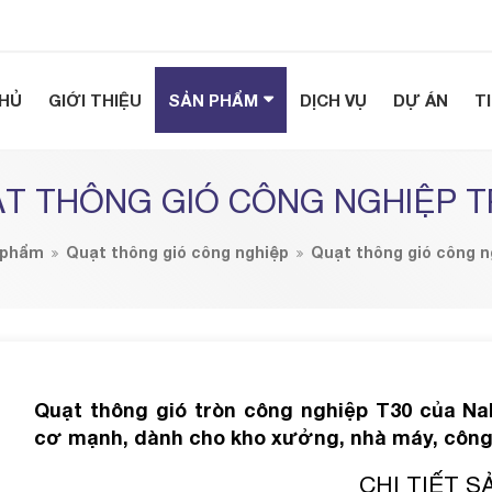
HỦ
GIỚI THIỆU
SẢN PHẨM
DỊCH VỤ
DỰ ÁN
T
T THÔNG GIÓ CÔNG NGHIỆP 
 phẩm
Quạt thông gió công nghiệp
Quạt thông gió công n
Quạt thông gió tròn công nghiệp T30 của Nak
cơ mạnh, dành cho kho xưởng, nhà máy, công 
CHI TIẾT 