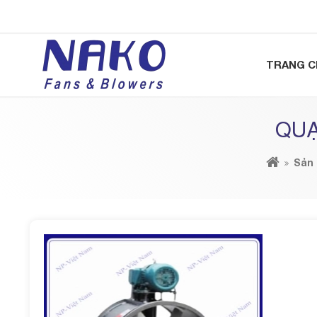
TRANG C
QUẠ
Sản